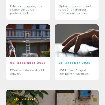
Erhvervsrengøring der
Opkøb af dødsbo sådan
skaber sunde og
foregår en tryg og
professionelle
professionel proces
arbejdspladser
05. december 2025
01. oktober 2025
Effektiv malerservice til
NDT kurser: En god
erhverv
løsning for industrien
05. juli 2025