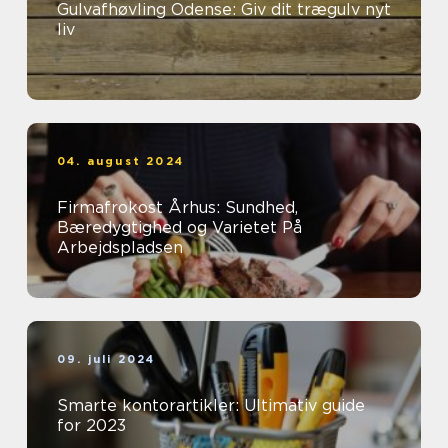
Gulvafhøvling Odense: Giv dit trægulv nyt
liv
04. august 2024
Firmafrokost Århus: Sundhed,
Bæredygtighed og Varietet På
Arbejdspladsen
09. juli 2024
Smarte kontorartikler: Ultimativ guide
for 2023