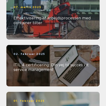
07. marts 2025
Effektivisering af arbejdsprocessen med
container tilter
02. februar 2025
ITIL 4 certificering: Din vej til succes i it
service management
01. februar 2025