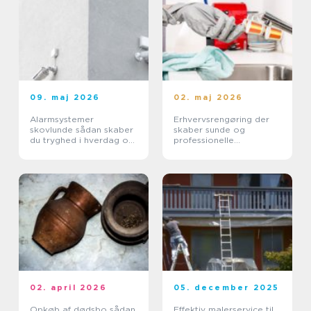
09. maj 2026
02. maj 2026
Alarmsystemer
Erhvervsrengøring der
skovlunde sådan skaber
skaber sunde og
du tryghed i hverdag og
professionelle
erhverv
arbejdspladser
02. april 2026
05. december 2025
Opkøb af dødsbo sådan
Effektiv malerservice til