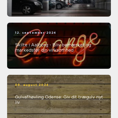
12. september 2024
Skilte i Aalborg - Bliv bemærket og
markedsfør din virksomhed
09. august 2024
Gulvafhøvling Odense: Giv dit trægulv nyt
liv