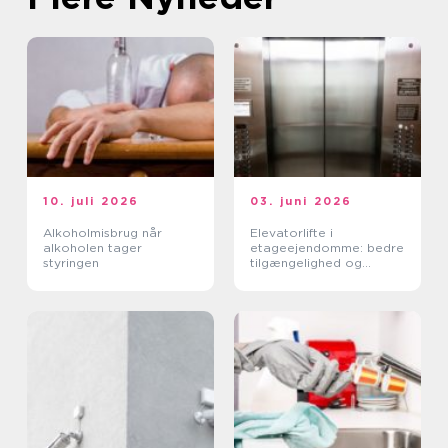
10. juli 2026
03. juni 2026
Alkoholmisbrug når
Elevatorlifte i
alkoholen tager
etageejendomme: bedre
styringen
tilgængelighed og
højere ejendomsværdi