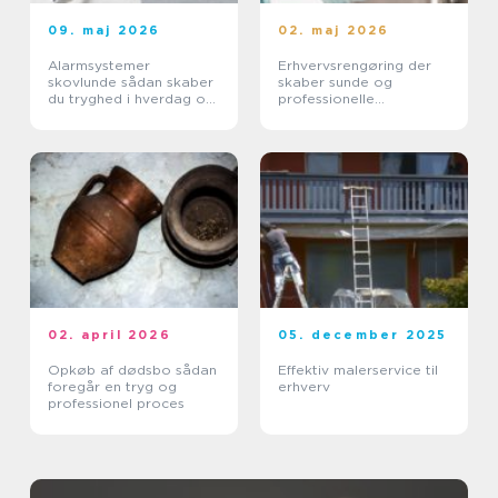
09. maj 2026
02. maj 2026
Alarmsystemer
Erhvervsrengøring der
skovlunde sådan skaber
skaber sunde og
du tryghed i hverdag og
professionelle
erhverv
arbejdspladser
02. april 2026
05. december 2025
Opkøb af dødsbo sådan
Effektiv malerservice til
foregår en tryg og
erhverv
professionel proces