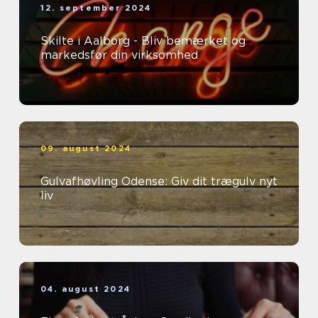
12. september 2024
Skilte i Aalborg - Bliv bemærket og
markedsfør din virksomhed
09. august 2024
Gulvafhøvling Odense: Giv dit trægulv nyt
liv
04. august 2024