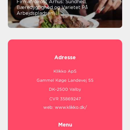
Firmafrokost Århus: Sundhed,
Bæredygtighed og Varietet På
Arbejdspladsen
Adresse
web:
www.klikko.dk/
Menu