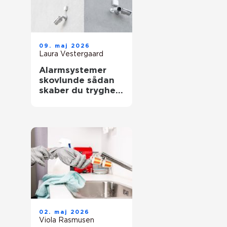
09. maj 2026
Laura Vestergaard
Alarmsystemer
skovlunde sådan
skaber du tryghed
i hverdag og
erhverv
02. maj 2026
Viola Rasmusen