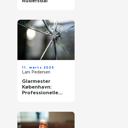
Rudersdal
11. marts 2025
Lars Pedersen
Glarmester
København:
Professionelle
løsninger til alle
behov