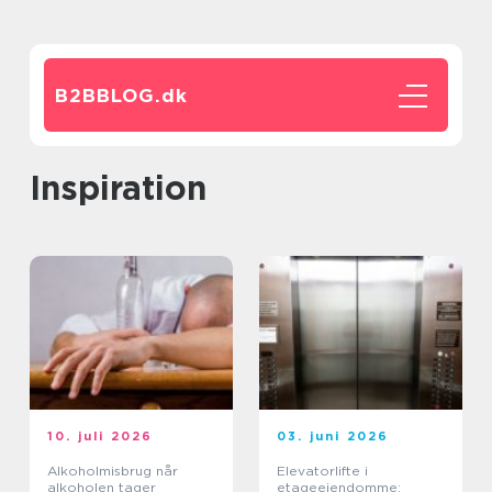
B2BBLOG.
dk
inspiration
10. juli 2026
03. juni 2026
Alkoholmisbrug når
Elevatorlifte i
alkoholen tager
etageejendomme: