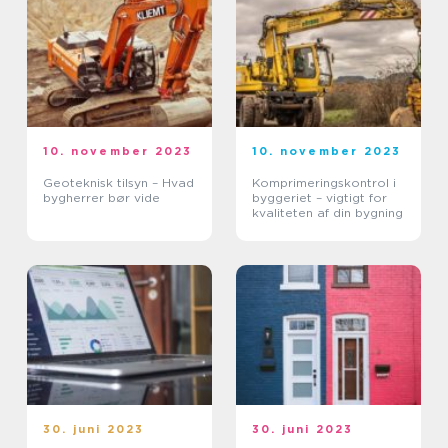
10. november 2023
10. november 2023
Geoteknisk tilsyn – Hvad
Komprimeringskontrol i
bygherrer bør vide
byggeriet – vigtigt for
kvaliteten af din bygning
30. juni 2023
30. juni 2023