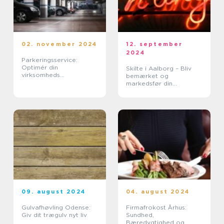
02. november 2024
12. september
2024
Parkeringsservice:
Optimér din
Skilte i Aalborg – Bliv
virksomheds
bemærket og
parkeringsmuligheder
markedsfør din
virksomhed
09. august 2024
04. august 2024
Gulvafhøvling Odense:
Firmafrokost Århus:
Giv dit trægulv nyt liv
Sundhed,
Bæredygtighed og