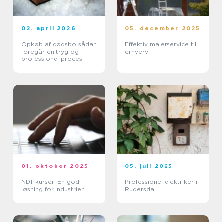
02. april 2026
05. december 2025
Opkøb af dødsbo sådan
Effektiv malerservice til
foregår en tryg og
erhverv
professionel proces
01. oktober 2025
05. juli 2025
NDT kurser: En god
Professionel elektriker i
løsning for industrien
Rudersdal