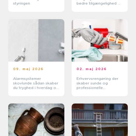
styringen
bedre tilgængelighed og
højere ejendomsværdi
09. maj 2026
02. maj 2026
Alarmsystemer
Erhvervsrengøring der
skovlunde sådan skaber
skaber sunde og
du tryghed i hverdag og
professionelle
erhverv
arbejdspladser