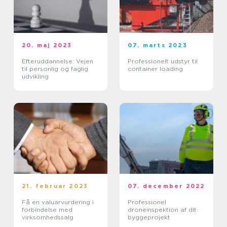
20. maj 2023
07. marts 2023
Efteruddannelse: Vejen
Professionelt udstyr til
til personlig og faglig
container loading
udvikling
21. februar 2023
07. december 2022
Få en valuarvurdering i
Professionel
forbindelse med
droneinspektion af dit
virksomhedssalg
byggeprojekt