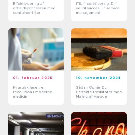
Effektivisering af
ITIL 4 certificering: Din
arbejdsprocessen med
vej til succes i it service
container tilter
management
01. februar 2025
10. november 2024
Kirurgisk laser: en
Sådan Opnår Du
revolution i moderne
Perfekte Resultater med
medicin
Maling af Vægge