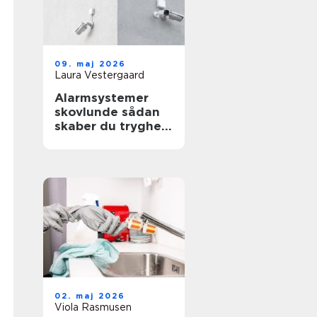
09. maj 2026
Laura Vestergaard
Alarmsystemer
skovlunde sådan
skaber du tryghed
i hverdag og
erhverv
02. maj 2026
Viola Rasmusen