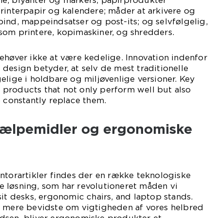
e, blyanter og markers; papirprodukter
rinterpapir og kalendere; måder at arkivere og
ind, mappeindsatser og post-its; og selvfølgelig,
som printere, kopimaskiner, og shredders.
ehøver ikke at være kedelige. Innovation indenfor
design betyder, at selv de mest traditionelle
elige i holdbare og miljøvenlige versioner. Key
ty products that not only perform well but also
o constantly replace them.
jælpemidler og ergonomiske
ntorartikler findes der en række teknologiske
 løsning, som har revolutioneret måden vi
sit desks, ergonomic chairs, and laptop stands.
r mere bevidste om vigtigheden af vores helbred