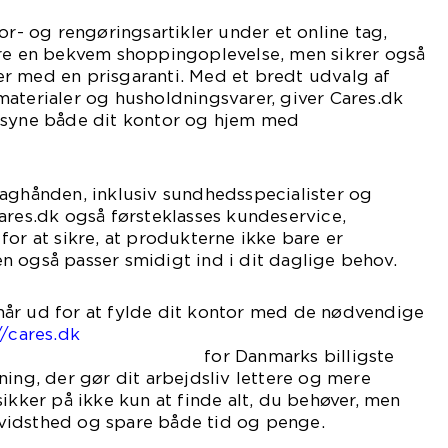
or- og rengøringsartikler under et online tag,
are en bekvem shoppingoplevelse, men sikrer også
r med en prisgaranti. Med et bredt udvalg af
aterialer og husholdningsvarer, giver Cares.dk
rsyne både dit kontor og hjem med
baghånden, inklusiv sundhedsspecialister og
ares.dk også førsteklasses kundeservice,
for at sikre, at produkterne ikke bare er
 også passer smidigt ind i dit daglige behov.
år ud for at fylde dit kontor med de nødvendige
//cares.dk
marks billigste
ning, der gør dit arbejdsliv lettere og mere
sikker på ikke kun at finde alt, du behøver, men
vidsthed og spare både tid og penge.