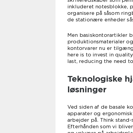
skriveredskaber som penn
inkluderet notesblokke, p
organisere på såsom ringb
de stationære enheder så
Men basiskontorartikler b
produktionsmaterialer og 
kontorvarer nu er tilgæng
here is to invest in quali
last, reducing the need t
Teknologiske h
løsninger
Ved siden af de basale ko
apparater og ergonomiske
arbejder på. Think stand-
Efterhånden som vi blive