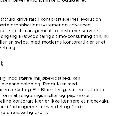
dsen, bliver ergonomiske produkter et
ftfuld drivkraft i kontorartiklernes evolution
marte organisationssystemer og advanced
t fra project management to customer service.
r engang krævede talrige time-consuming trin, nu
ller en swipe, med moderne kontorartikler er et
retning.
t
sig mod større miljøbevidsthed, kan
jle denne holdning. Produkter med
nemærket og EU-Blomsten garanterer, at det er
 form af rengøringsmidler og papirvarer.
ige kontorartikler er ikke længere et nichevalg,
rdi forbrugerne kræver det og fordi
e en ansvarlig profil.