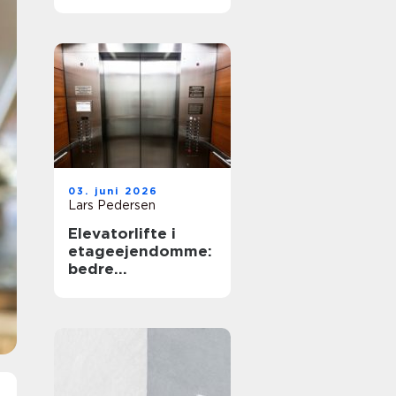
03. juni 2026
Lars Pedersen
Elevatorlifte i
etageejendomme:
bedre
tilgængelighed og
højere
ejendomsværdi