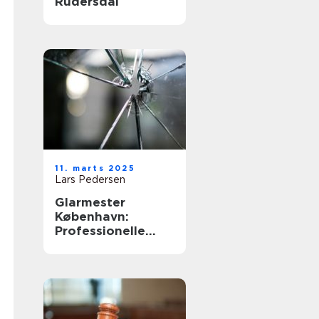
Rudersdal
11. marts 2025
Lars Pedersen
Glarmester
København:
Professionelle
løsninger til alle
behov