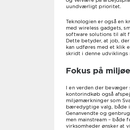
og velvære på arbejdspla
uundværligt prioritet.
Teknologien er også en kra
med wireless gadgets, s
software solutions til al
Dette betyder, at job, de
kan udføres med et klik e
skridt i denne udviklings 
Fokus på miljøe
I en verden der bevæger 
kontorindkøb også afspe
miljømærkninger som Sva
bæredygtige valg, både i
Genanvendte og genbrugel
men mainstream – både fo
virksomheder ønsker at vis