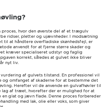
høvling?
 proces, hvor den øverste del af et trægulv
dybe ridser, pletter og ujævnheder. I modsætning
et til at håndtere overfladiske skønhedsfejl, er
etode anvendt for at fjerne større skader og
Det kræver specialiseret udstyr og faglig
opgaven korrekt, således at gulvet ikke bliver
r nyt liv.
vurdering af gulvets tilstand. En professionel vil
e og omfanget af skaderne for at bestemme det
vling. Herefter vil de anvende en gulvafhøvler til
 lag af træet, hvorefter der er mulighed for at
ise en glat og jævn flade. Denne proces forbereder
ehandling med lak, olie eller voks, som giver
ns.