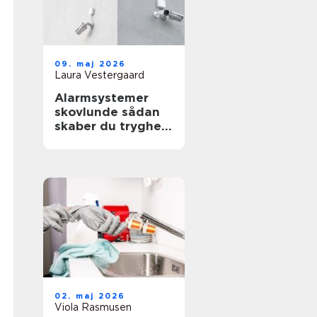
09. maj 2026
Laura Vestergaard
Alarmsystemer
skovlunde sådan
skaber du tryghed
i hverdag og
erhverv
02. maj 2026
Viola Rasmusen