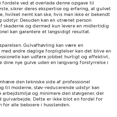
e fordele ved at overlade denne opgave til
rste, sikrer deres ekspertise og erfaring, at gulvet
de, hvilket nemt kan ske, hvis man ikke er bekendt
g udstyr. Desuden kan en utrænet person
f skaderne og dermed kun levere en midlertidig
nel kan garantere et langsidigt resultat.
sparelsen. Gulvafhøvling kan være en
med andre daglige forpligtelser kan det blive en
ssionelle kan udføre jobbet hurtigt og effektivt,
de dine nye gulve uden en langvarig forstyrrelse i
emhæve den tekniske side af professionel
g til moderne, støv-reducerende udstyr kan
re arbejdsmiljø og minimere den støvgener, der
gulvarbejde. Dette er ikke blot en fordel for
 for alle beboere i husstanden.