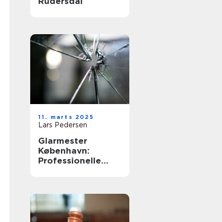
Rudersdal
11. marts 2025
Lars Pedersen
Glarmester
København:
Professionelle
løsninger til alle
behov