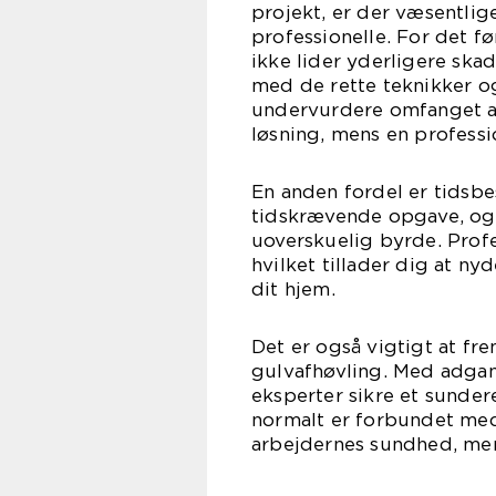
projekt, er der væsentlig
professionelle. For det fø
ikke lider yderligere ska
med de rette teknikker o
undervurdere omfanget a
løsning, mens en professio
En anden fordel er tidsbe
tidskrævende opgave, og 
uoverskuelig byrde. Profe
hvilket tillader dig at ny
dit hjem.
Det er også vigtigt at fr
gulvafhøvling. Med adgan
eksperter sikre et sunde
normalt er forbundet med 
arbejdernes sundhed, men