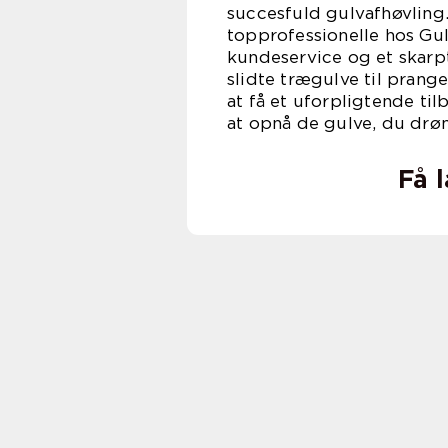
succesfuld gulvafhøvling
topprofessionelle hos Gul
kundeservice og et skarpt 
slidte trægulve til pran
at få et uforpligtende ti
at opnå de gulve, du dr
Få 