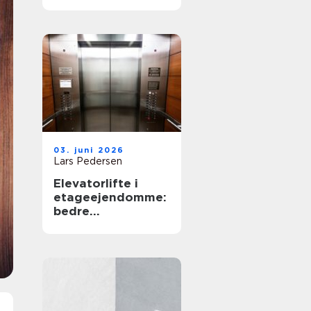
03. juni 2026
Lars Pedersen
Elevatorlifte i
etageejendomme:
bedre
tilgængelighed og
højere
ejendomsværdi