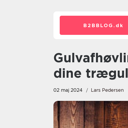
B2BBLOG.
dk
Gulvafhøvling i Greve: Forny
dine trægul
02 maj 2024
Lars Pedersen