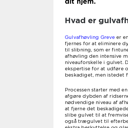
dit hjem.
Hvad er gulvaf
Gulvafhøvling Greve
er en
fjernes for at eliminere 
til slibning, som er fintun
afhøvling den intensive m
niveauforskelle i gulvet. 
ekspertise for at udføre 
beskadiget, men istedet få
Processen starter med en 
afgøre dybden af ridsern
nødvendige niveau af afhø
at fjerne det beskadigede
slibe gulvet til at fremv
også trægulvet til efterb
ekstra beskyttelse og gla