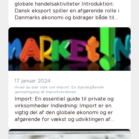
globale handelsaktiviteter Introduktion:
Dansk eksport spiller en afgørende rolle i
Danmarks økonomi og bidrager både til
landets velstand og internationale
omdømme. I denne artikel dykker vi ned i
emnet dansk...
17 januar 2024
Hvad du bør vide om import: En dybdegående
gennemgang af importverdenen
Import: En essentiel guide til private og
virksomheder Indledning: Import er en
vigtig del af den globale økonomi og er
afgørende for vækst og udviklingen af
virksomheder og lande. Uanset om du er en
privatperson, der ønsker at købe varer fra