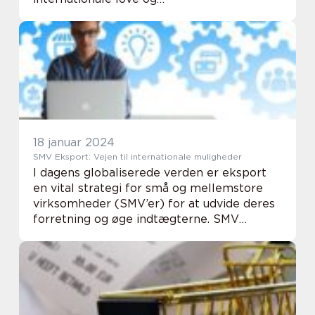
forsendelsesprocedurer. Uanset om du er
en privatperson eller en virksomhed, der
ønsker at eksportere en bil til et ...
18 januar 2024
SMV Eksport: Vejen til internationale muligheder
I dagens globaliserede verden er eksport
en vital strategi for små og mellemstore
virksomheder (SMV’er) for at udvide deres
forretning og øge indtægterne. SMV
eksport er ikke bare et begreb, det er en
mulighed for vækst og bæredygtig succes. I
...