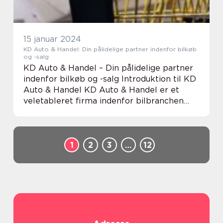
15 januar 2024
KD Auto & Handel: Din pålidelige partner indenfor bilkøb
og -salg
KD Auto & Handel – Din pålidelige partner
indenfor bilkøb og -salg Introduktion til KD
Auto & Handel KD Auto & Handel er et
veletableret firma indenfor bilbranchen
med fokus på bilkøb og -salg. Vi er
dedikerede til at levere en f...
1
2
3
…
12