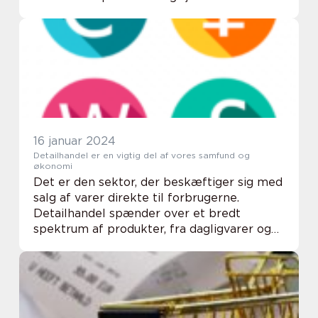
hvad er egentlig detailhandel betydning?
Og hvordan har det udviklet sig gennem
historien? I d...
16 januar 2024
Detailhandel er en vigtig del af vores samfund og
økonomi
Det er den sektor, der beskæftiger sig med
salg af varer direkte til forbrugerne.
Detailhandel spænder over et bredt
spektrum af produkter, fra dagligvarer og
beklædning til elektronik og møbler. I
denne artikel vil vi se nærmere på
detailhandel og u...