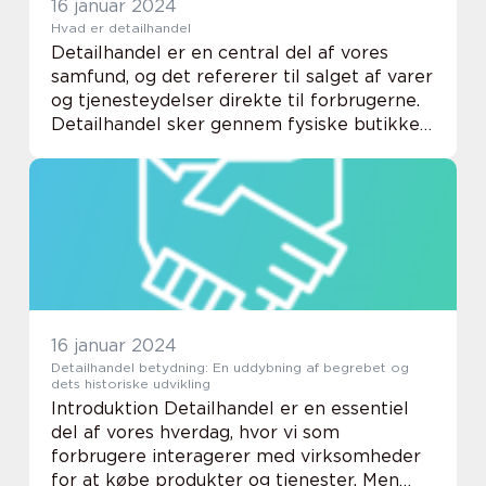
16 januar 2024
Hvad er detailhandel
Detailhandel er en central del af vores
samfund, og det refererer til salget af varer
og tjenesteydelser direkte til forbrugerne.
Detailhandel sker gennem fysiske butikker,
online platforme og andre kanaler, hvor
produkter og tjenester sælges til ind...
16 januar 2024
Detailhandel betydning: En uddybning af begrebet og
dets historiske udvikling
Introduktion Detailhandel er en essentiel
del af vores hverdag, hvor vi som
forbrugere interagerer med virksomheder
for at købe produkter og tjenester. Men