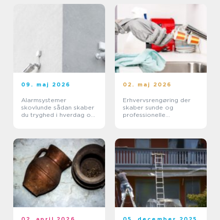
09. maj 2026
02. maj 2026
Alarmsystemer
Erhvervsrengøring der
skovlunde sådan skaber
skaber sunde og
du tryghed i hverdag og
professionelle
erhverv
arbejdspladser
02. april 2026
05. december 2025