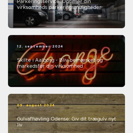
Parkeringsservice: Optimér din
virksomheds parkeringsmuligheder
12. september 2024
Skilte i Aalborg - Bliv bemærket og
markedsfør din virksomhed
09. august 2024
Gulvafhøvling Odense: Giv dit trægulv nyt
liv