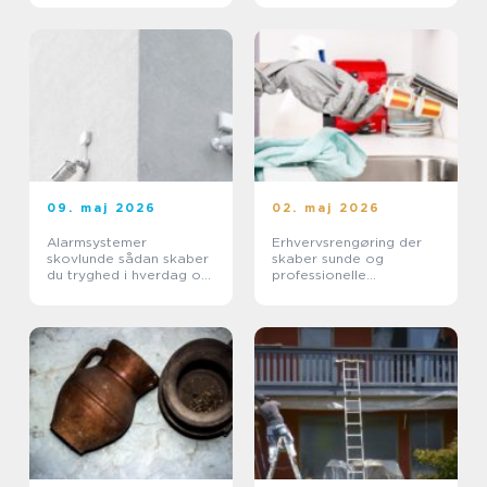
09. maj 2026
02. maj 2026
Alarmsystemer
Erhvervsrengøring der
skovlunde sådan skaber
skaber sunde og
du tryghed i hverdag og
professionelle
erhverv
arbejdspladser