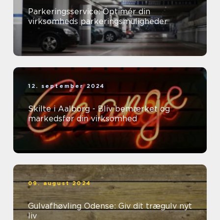
Parkeringsservice: Optimér din
virksomheds parkeringsmuligheder
12. september 2024
Skilte i Aalborg - Bliv bemærket og
markedsfør din virksomhed
09. august 2024
Gulvafhøvling Odense: Giv dit trægulv nyt
liv