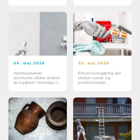
højere ejendomsværdi
09. maj 2026
02. maj 2026
Alarmsystemer
Erhvervsrengøring der
skovlunde sådan skaber
skaber sunde og
du tryghed i hverdag og
professionelle
erhverv
arbejdspladser