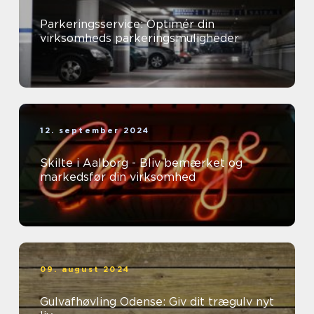
Parkeringsservice: Optimér din
virksomheds parkeringsmuligheder
12. september 2024
Skilte i Aalborg - Bliv bemærket og
markedsfør din virksomhed
09. august 2024
Gulvafhøvling Odense: Giv dit trægulv nyt