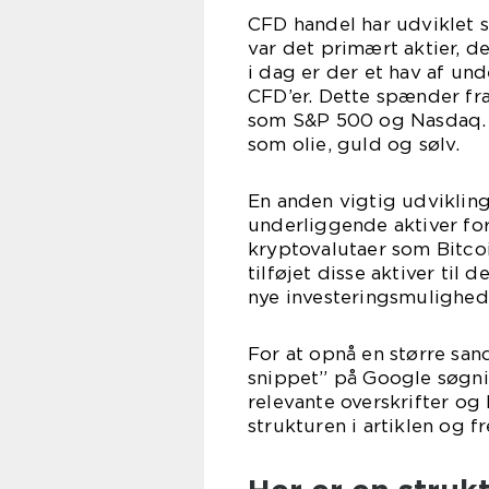
CFD handel har udviklet 
var det primært aktier, 
i dag er der et hav af un
CFD’er. Dette spænder fra
som S&P 500 og Nasdaq. I
som olie, guld og sølv.
En anden vigtig udvikling
underliggende aktiver for
kryptovalutaer som Bitc
tilføjet disse aktiver til
nye investeringsmulighede
For at opnå en større san
snippet” på Google søgni
relevante overskrifter og
strukturen i artiklen og 