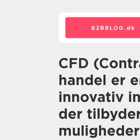
B2BBLOG.
dk
CFD (Contract for Difference)
handel er 
innovativ i
der tilbyde
muligheder