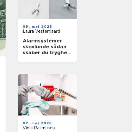
09. maj 2026
Laura Vestergaard
Alarmsystemer
skovlunde sådan
skaber du tryghed
i hverdag og
erhverv
02. maj 2026
Viola Rasmusen