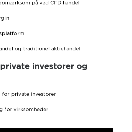
e opmærksom på ved CFD handel
rgin
lsplatform
ndel og traditionel aktiehandel
private investorer og
for private investorer
ng for virksomheder