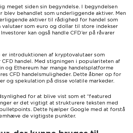
sig meget siden sin begyndelse. I begyndelsen
der blev behandlet som underliggende aktiver. Men
derliggende aktiver til rådighed for handel som
 valutaer som euro og dollar til store indekser
nvestorer kan også handle CFD’er på råvarer
 er introduktionen af kryptovalutaer som
 CFD handel. Med stigningen i populariteten af
oin og Ethereum har mange handelsplatforme
 deres CFD handelsmuligheder. Dette åbner op for
r og spekulation på disse volatile markeder.
dsynlighed for at blive vist som et “featured
nger er det vigtigt at strukturere teksten med
 bulletpoints. Dette hjælper Google med at forstå
fremhæve de vigtigste punkter.