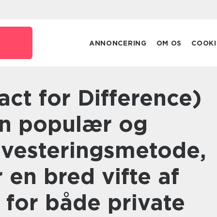
ANNONCERING
OM OS
COOKI
en populær og
nvesteringsmetode,
r en bred vifte af
 for både private