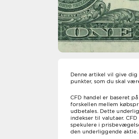
Denne artikel vil give di
punkter, som du skal væ
CFD handel er baseret på
forskellen mellem købspri
udbetales. Dette underligg
indekser til valutaer. CFD
spekulere i prisbevægelse
den underliggende aktie.