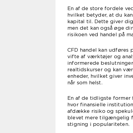
En af de store fordele ve
hvilket betyder, at du kan
kapital til. Dette giver d
men det kan også øge dine
risikoen ved handel på ma
CFD handel kan udføres p
vifte af værktøjer og ana
informerede beslutninger.
realtidskurser og kan v
enheder, hvilket giver in
når som helst.
En af de tidligste former 
hvor finansielle institut
afdække risiko og spekul
blevet mere tilgængelig fo
stigning i populariteten.