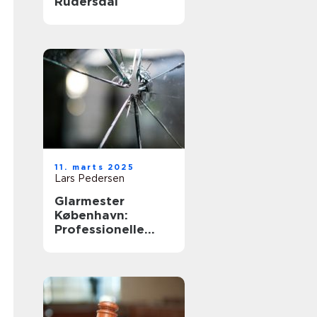
Rudersdal
11. marts 2025
Lars Pedersen
Glarmester
København:
Professionelle
løsninger til alle
behov