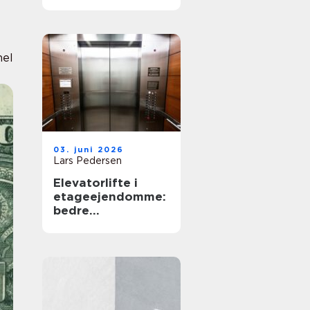
nel
03. juni 2026
Lars Pedersen
Elevatorlifte i
etageejendomme:
bedre
tilgængelighed og
højere
ejendomsværdi