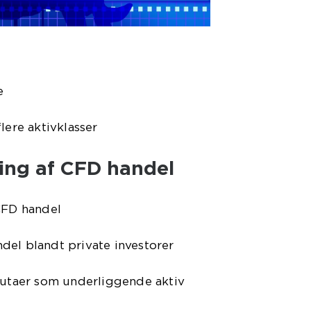
e
lere aktivklasser
ling af CFD handel
CFD handel
del blandt private investorer
alutaer som underliggende aktiv