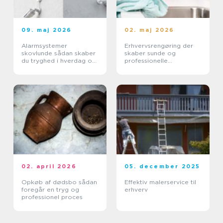
09. maj 2026
02. maj 2026
Alarmsystemer
Erhvervsrengøring der
skovlunde sådan skaber
skaber sunde og
du tryghed i hverdag og
professionelle
erhverv
arbejdspladser
02. april 2026
05. december 2025
Opkøb af dødsbo sådan
Effektiv malerservice til
foregår en tryg og
erhverv
professionel proces