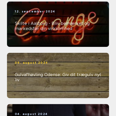
12. september 2024
Skilte i Aalborg - Bliv bemærket og
markedsfør din virksomhed
09. august 2024
Gulvafhøvling Odense: Giv dit trægulv nyt
liv
04. august 2024