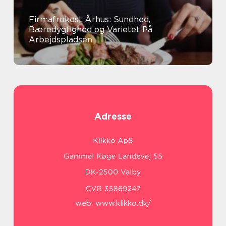
Firmafrokost Århus: Sundhed,
Bæredygtighed og Varietet På
Arbejdspladsen
Adresse
web:
www.klikko.dk/