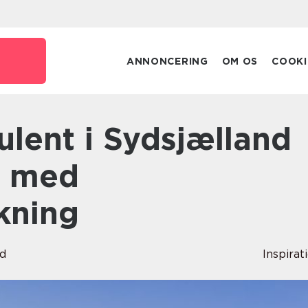
ANNONCERING
OM OS
COOKI
g med
kning
rd
Inspirat