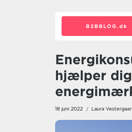
B2BBLOG.
dk
Energikonsulent i Sydsjælland
hjælper di
energimær
18 juni 2022
Laura Vestergaa