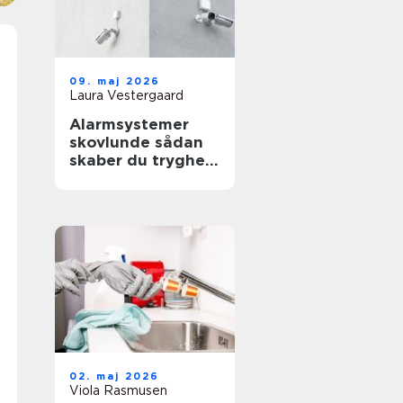
09. maj 2026
Laura Vestergaard
Alarmsystemer
skovlunde sådan
skaber du tryghed
i hverdag og
erhverv
02. maj 2026
Viola Rasmusen