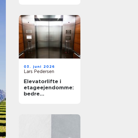
03. juni 2026
Lars Pedersen
Elevatorlifte i
etageejendomme:
bedre
tilgængelighed og
højere
ejendomsværdi