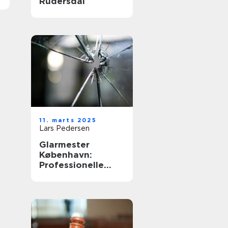
Rudersdal
11. marts 2025
Lars Pedersen
Glarmester
København:
Professionelle
løsninger til alle
behov