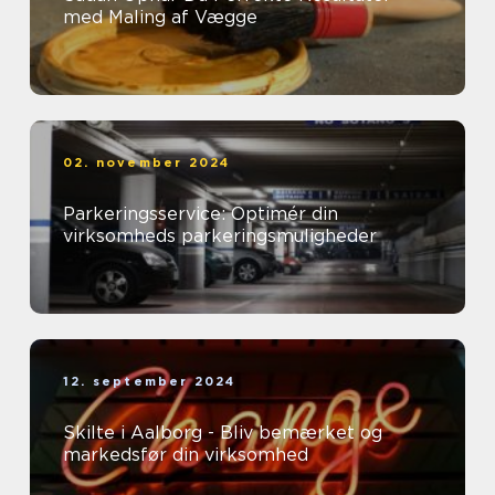
med Maling af Vægge
02. november 2024
Parkeringsservice: Optimér din
virksomheds parkeringsmuligheder
12. september 2024
Skilte i Aalborg - Bliv bemærket og
markedsfør din virksomhed