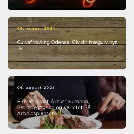
09. august 2024
Gulvafhøvling Odense: Giv dit trægulv nyt
liv
04. august 2024
Firmafrokost Århus: Sundhed,
Bæredygtighed og Varietet På
Arbejdspladsen