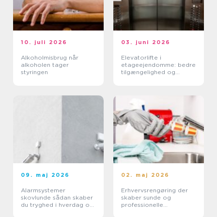
10. juli 2026
03. juni 2026
Alkoholmisbrug når
Elevatorlifte i
alkoholen tager
etageejendomme: bedre
styringen
tilgængelighed og
højere ejendomsværdi
09. maj 2026
02. maj 2026
Alarmsystemer
Erhvervsrengøring der
skovlunde sådan skaber
skaber sunde og
du tryghed i hverdag og
professionelle
erhverv
arbejdspladser