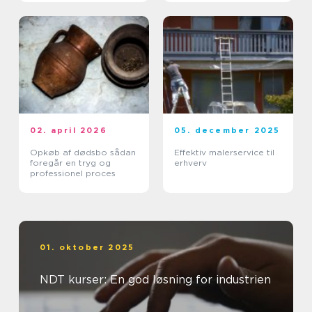
02. april 2026
05. december 2025
Opkøb af dødsbo sådan
Effektiv malerservice til
foregår en tryg og
erhverv
professionel proces
01. oktober 2025
NDT kurser: En god løsning for industrien