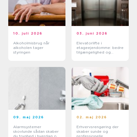
10. juli 2026
03. juni 2026
Alkoholmisbrug når
Elevatorlifte i
alkoholen tager
etageejendomme: bedre
styringen
tilgængelighed og
højere ejendomsværdi
09. maj 2026
02. maj 2026
Alarmsystemer
Erhvervsrengøring der
skovlunde sådan skaber
skaber sunde og
du tryghed i hverdag og
professionelle