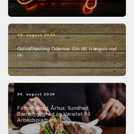
09. august 2024
Gulvafhøvling Odense: Giv dit trægulv nyt
liv
04. august 2024
Firmafrokost Århus: Sundhed,
Bæredygtighed og Varietet På
Arbejdspladsen