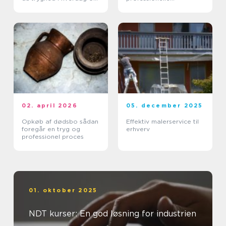
erhverv
arbejdspladser
02. april 2026
05. december 2025
Opkøb af dødsbo sådan
Effektiv malerservice til
foregår en tryg og
erhverv
professionel proces
01. oktober 2025
NDT kurser: En god løsning for industrien