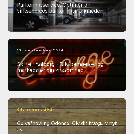
Parkeringsservice: Optimér din
virksomheds parkeringsmuligheder
12. september 2024
Skilte i Aalborg - Bliv bemærket og
markedsfør din virksomhed
09. august 2024
Gulvafhøvling Odense: Giv dit trægulv nyt
liv