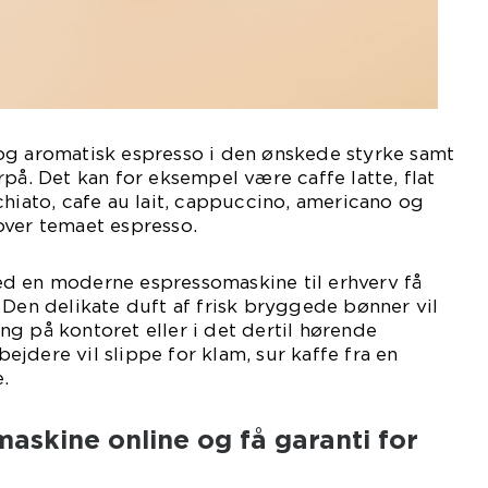
og aromatisk espresso i den ønskede styrke samt
rpå. Det kan for eksempel være caffe latte, flat
chiato, cafe au lait, cappuccino, americano og
over temaet espresso.
d en moderne espressomaskine til erhverv få
 Den delikate duft af frisk bryggede bønner vil
g på kontoret eller i det dertil hørende
jdere vil slippe for klam, sur kaffe fra en
.
askine online og få garanti for