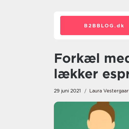
B2BBLOG.
dk
Forkæl medarbejderne med en
lækker esp
29 juni 2021
Laura Vestergaa