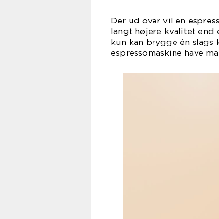
Der ud over vil en espre
langt højere kvalitet en
kun kan brygge én slags k
espressomaskine have man