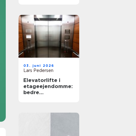
03. juni 2026
Lars Pedersen
Elevatorlifte i
etageejendomme:
bedre
tilgængelighed og
højere
ejendomsværdi