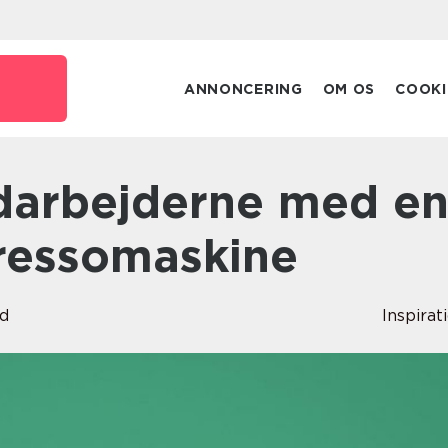
ANNONCERING
OM OS
COOKI
ressomaskine
rd
Inspirat