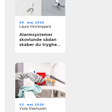
09. maj 2026
Laura Vestergaard
Alarmsystemer
skovlunde sådan
skaber du tryghed
i hverdag og
erhverv
02. maj 2026
Viola Rasmusen