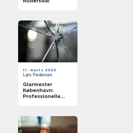
Rudersdal
11. marts 2025
Lars Pedersen
Glarmester
København:
Professionelle
løsninger til alle
behov