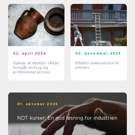
02. april 2026
05. december 2025
Opkøb af dødsbo sådan
Effektiv malerservice til
foregår en tryg og
erhverv
professionel proces
01. oktober 2025
NDT kurser: En god løsning for industrien