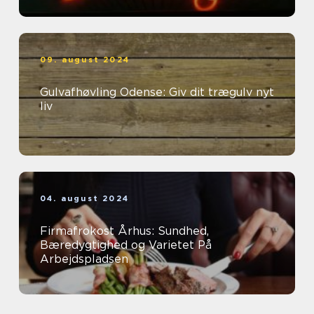
09. august 2024
Gulvafhøvling Odense: Giv dit trægulv nyt
liv
04. august 2024
Firmafrokost Århus: Sundhed,
Bæredygtighed og Varietet På
Arbejdspladsen