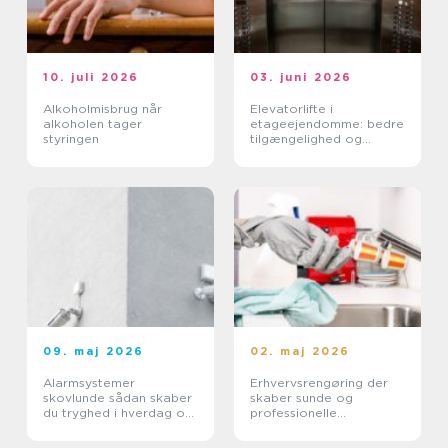
10. juli 2026
03. juni 2026
Alkoholmisbrug når
Elevatorlifte i
alkoholen tager
etageejendomme: bedre
styringen
tilgængelighed og
højere ejendomsværdi
09. maj 2026
02. maj 2026
Alarmsystemer
Erhvervsrengøring der
skovlunde sådan skaber
skaber sunde og
du tryghed i hverdag og
professionelle
erhverv
arbejdspladser