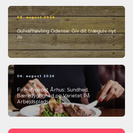
09. august 2024
Gulvafhøvling Odense: Giv dit trægulv nyt
liv
04. august 2024
Firmafrokost Århus: Sundhed,
Bæredygtighed og Varietet På
Arbejdspladsen