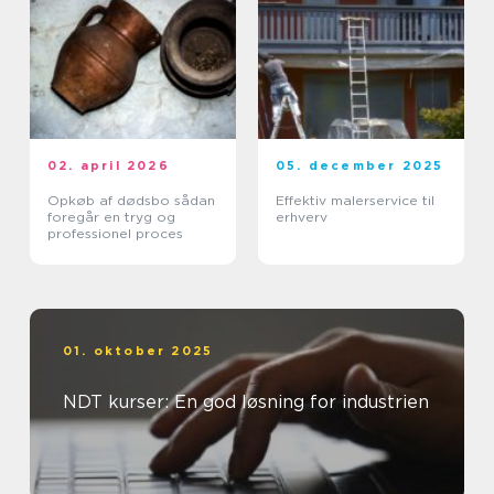
02. april 2026
05. december 2025
Opkøb af dødsbo sådan
Effektiv malerservice til
foregår en tryg og
erhverv
professionel proces
01. oktober 2025
NDT kurser: En god løsning for industrien