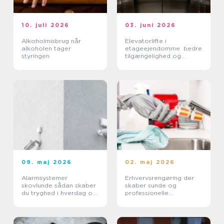
10. juli 2026
03. juni 2026
Alkoholmisbrug når
Elevatorlifte i
alkoholen tager
etageejendomme: bedre
styringen
tilgængelighed og
højere ejendomsværdi
09. maj 2026
02. maj 2026
Alarmsystemer
Erhvervsrengøring der
skovlunde sådan skaber
skaber sunde og
du tryghed i hverdag og
professionelle
erhverv
arbejdspladser