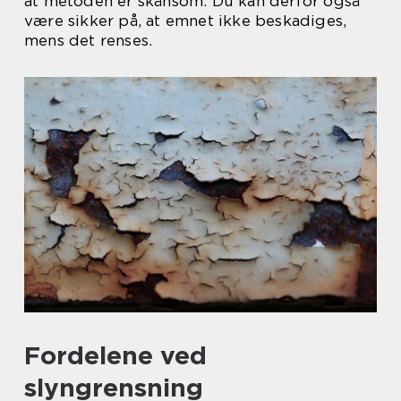
at metoden er skånsom. Du kan derfor også
være sikker på, at emnet ikke beskadiges,
mens det renses.
Fordelene ved
slyngrensning