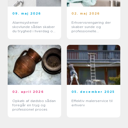
09. maj 2026
02. maj 2026
Alarmsystemer
Erhvervsrengøring der
skovlunde sådan skaber
skaber sunde og
du tryghed i hverdag og
professionelle
erhverv
arbejdspladser
02. april 2026
05. december 2025
Opkøb af dødsbo sådan
Effektiv malerservice til
foregår en tryg og
erhverv
professionel proces