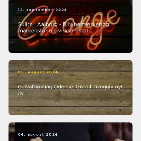
12. september 2024
Skilte i Aalborg - Bliv bemærket og
markedsfør din virksomhed
09. august 2024
Gulvafhøvling Odense: Giv dit trægulv nyt
liv
04. august 2024