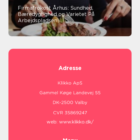
Firmafrokost Århus: Sundhed,
Bæredygtighed og Varietet På
Arbejdspladsen
Adresse
web:
www.klikko.dk/