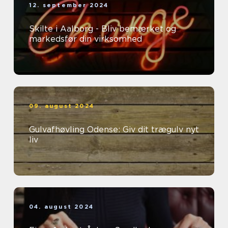
12. september 2024
Skilte i Aalborg - Bliv bemærket og
markedsfør din virksomhed
09. august 2024
Gulvafhøvling Odense: Giv dit trægulv nyt
liv
04. august 2024