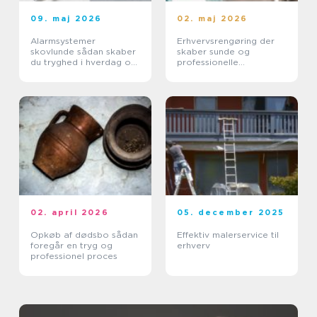
09. maj 2026
02. maj 2026
Alarmsystemer
Erhvervsrengøring der
skovlunde sådan skaber
skaber sunde og
du tryghed i hverdag og
professionelle
erhverv
arbejdspladser
02. april 2026
05. december 2025
Opkøb af dødsbo sådan
Effektiv malerservice til
foregår en tryg og
erhverv
professionel proces