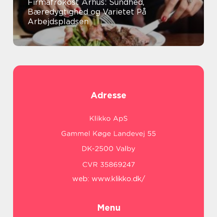
Firmafrokost Århus: Sundhed,
Bæredygtighed og Varietet På
Arbejdspladsen
Adresse
web:
www.klikko.dk/
Menu