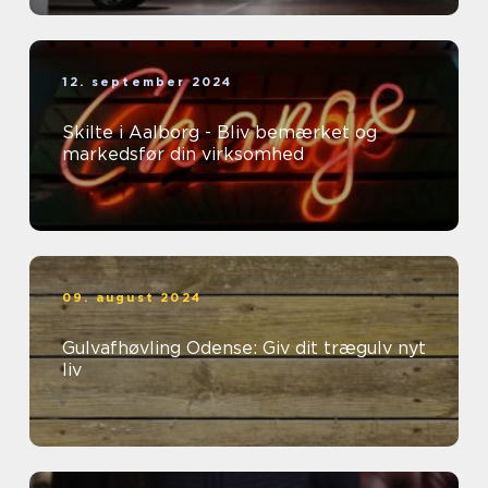
12. september 2024
Skilte i Aalborg - Bliv bemærket og
markedsfør din virksomhed
09. august 2024
Gulvafhøvling Odense: Giv dit trægulv nyt
liv