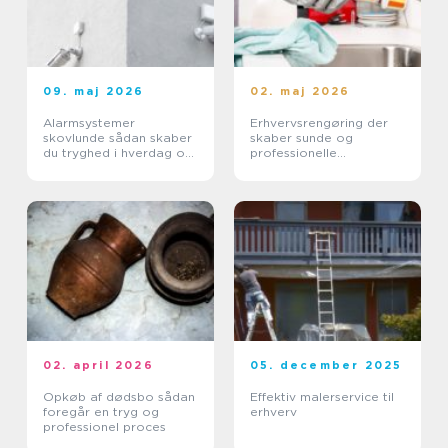
09. maj 2026
02. maj 2026
Alarmsystemer
Erhvervsrengøring der
skovlunde sådan skaber
skaber sunde og
du tryghed i hverdag og
professionelle
erhverv
arbejdspladser
02. april 2026
05. december 2025
Opkøb af dødsbo sådan
Effektiv malerservice til
foregår en tryg og
erhverv
professionel proces