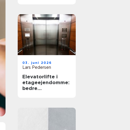
03. juni 2026
Lars Pedersen
Elevatorlifte i
etageejendomme:
bedre
tilgængelighed og
højere
ejendomsværdi