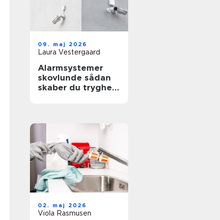
09. maj 2026
Laura Vestergaard
Alarmsystemer
skovlunde sådan
skaber du tryghed
i hverdag og
erhverv
02. maj 2026
Viola Rasmusen