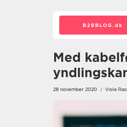
B2BBLOG.
dk
Med kabelføring kan du se dine
yndlingskan
28 november 2020
Viola Ra