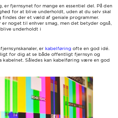
, er fjernsynet for mange en essentiel del. På den
ed for at blive underholdt, uden at du selv skal
g findes der et væld af geniale programmer.
r er noget til enhver smag, men det betyder også,
 blive underholdt i
evis.
 fjernsynskanaler, er
kabelføring
ofte en god idé.
igt for dig at se både offentligt fjernsyn og
ia kabelnet. Således kan kabelføring være en god
ed for mange.