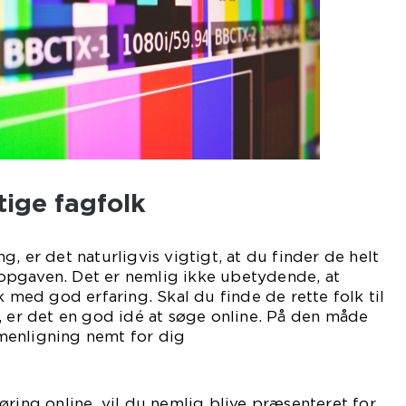
tige fagfolk
, er det naturligvis vigtigt, at du finder de helt
se opgaven. Det er nemlig ikke ubetydende, at
k med god erfaring. Skal du finde de rette folk til
, er det en god idé at søge online. På den måde
menligning nemt for dig
lv.
øring online, vil du nemlig blive præsenteret for