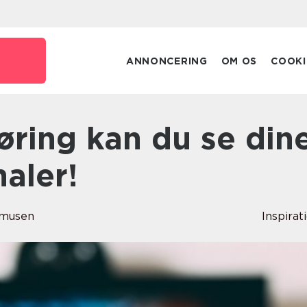
ANNONCERING
OM OS
COOKI
aler!
smusen
Inspirat