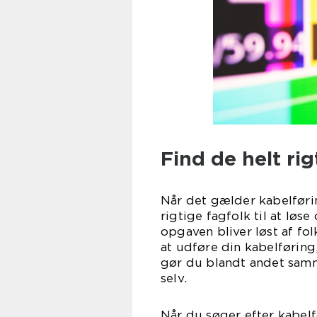
Find de helt rig
Når det gælder kabelføring
rigtige fagfolk til at lø
opgaven bliver løst af fol
at udføre din kabelføring
gør du blandt andet sam
se
Når du søger efter kabelf