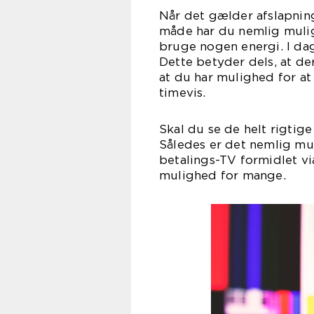
Når det gælder afslapning
måde har du nemlig muligh
bruge nogen energi. I da
Dette betyder dels, at de
at du har mulighed for at
tim
Skal du se de helt rigtige
Således er det nemlig mul
betalings-TV formidlet v
muligh