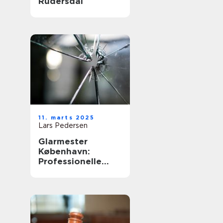
Rudersdal
11. marts 2025
Lars Pedersen
Glarmester
København:
Professionelle
løsninger til alle
behov