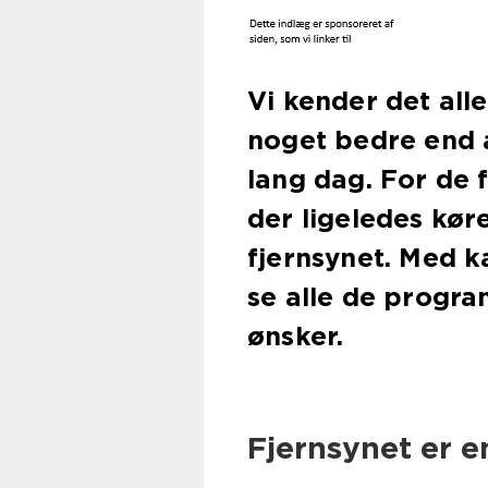
Vi kender det all
noget bedre end a
lang dag. For de f
der ligeledes kør
fjernsynet. Med k
se alle de progr
ønsker.
Fjernsynet er e