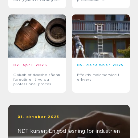
erhverv
arbejdspladser
02. april 2026
05. december 2025
Opkøb af dødsbo sådan
Effektiv malerservice til
foregår en tryg og
erhverv
professionel proces
01. oktober 2025
NDT kurser: En god løsning for industrien