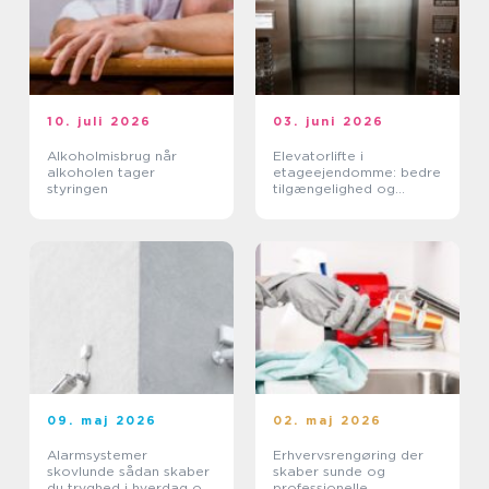
10. juli 2026
03. juni 2026
Alkoholmisbrug når
Elevatorlifte i
alkoholen tager
etageejendomme: bedre
styringen
tilgængelighed og
højere ejendomsværdi
09. maj 2026
02. maj 2026
Alarmsystemer
Erhvervsrengøring der
skovlunde sådan skaber
skaber sunde og
du tryghed i hverdag og
professionelle