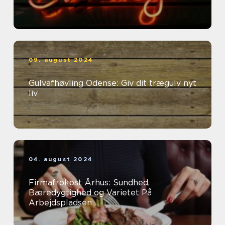
09. august 2024
Gulvafhøvling Odense: Giv dit trægulv nyt
liv
04. august 2024
Firmafrokost Århus: Sundhed,
Bæredygtighed og Varietet På
Arbejdspladsen