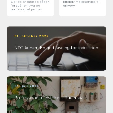
Opkøb af dødsbo sådan
Effektiv malerservice til
foregår en tryg og
erhverv
professionel proces
01. oktober 2025
NDT kurser: En god løsning for industrien
05. juli 2025
Professionel elektriker i Rudersdal