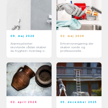
09. maj 2026
02. maj 2026
Alarmsystemer
Erhvervsrengøring der
skovlunde sådan skaber
skaber sunde og
du tryghed i hverdag og
professionelle
erhverv
arbejdspladser
02. april 2026
05. december 2025