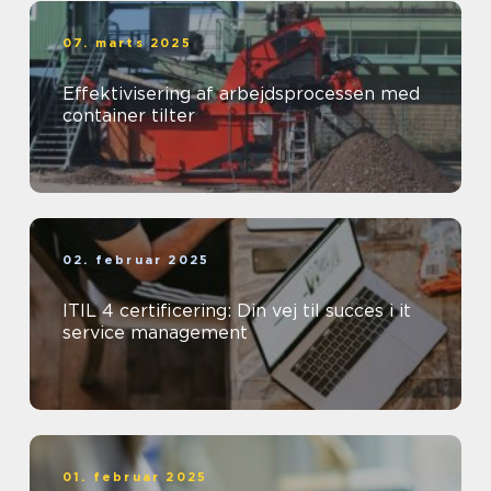
07. marts 2025
Effektivisering af arbejdsprocessen med
container tilter
02. februar 2025
ITIL 4 certificering: Din vej til succes i it
service management
01. februar 2025