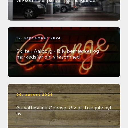
virksomheds parkeringsmuligheder
12. september 2024
Skilte i Aalborg - Bliv bemærket og
markedsfør din virksomhed
09. august 2024
Gulvafhøvling Odense: Giv dit trægulv nyt
liv