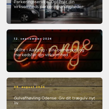
Parkeringsservice: Optimér din
virksomheds parkeringsmuligheder
12. september 2024
Skilte i Aalborg - Bliv bemærket og
markedsfør din virksomhed
09. august 2024
Gulvafhøvling Odense: Giv dit trægulv nyt
liv