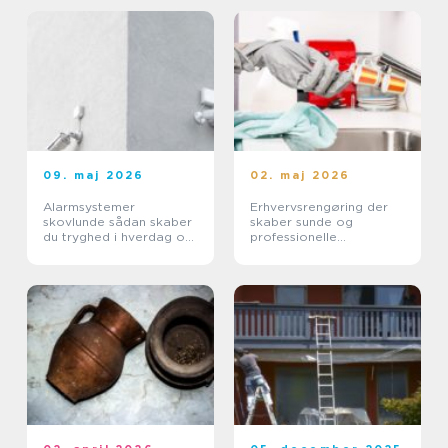
09. maj 2026
02. maj 2026
Alarmsystemer
Erhvervsrengøring der
skovlunde sådan skaber
skaber sunde og
du tryghed i hverdag og
professionelle
erhverv
arbejdspladser