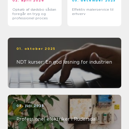
02. april 2026
05. december 2025
Opkøb af dødsbo sådan
Effektiv malerservice til
foregår en tryg og
erhverv
professionel proces
01. oktober 2025
NDT kurser: En god løsning for industrien
05. juli 2025
Professionel elektriker i Rudersdal