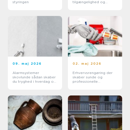
styringen
tilgængelighed og
højere ejendomsværdi
09. maj 2026
02. maj 2026
Alarmsystemer
Erhvervsrengøring der
skovlunde sådan skaber
skaber sunde og
du tryghed i hverdag og
professionelle
erhverv
arbejdspladser