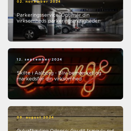
02. november 2024
Parkeringsservice: Optimér din
virksomheds parkeringsmuligheder
12. september 2024
Skilte i Aalborg - Bliv bemærket og
markedsfør din virksomhed
09. august 2024
Gulvafhøvling Odense: Giv dit trægulv nyt