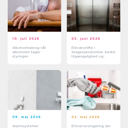
10. juli 2026
03. juni 2026
Alkoholmisbrug når
Elevatorlifte i
alkoholen tager
etageejendomme: bedre
styringen
tilgængelighed og
højere ejendomsværdi
09. maj 2026
02. maj 2026
Alarmsystemer
Erhvervsrengøring der