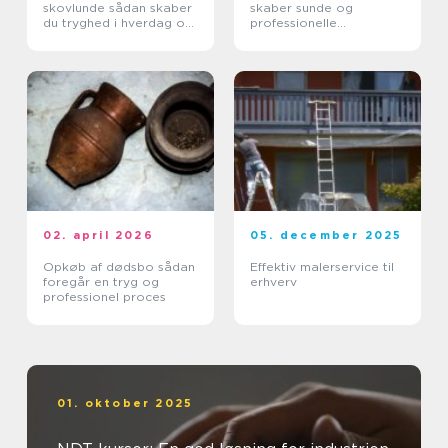
skovlunde sådan skaber
skaber sunde og
du tryghed i hverdag og
professionelle
erhverv
arbejdspladser
02. april 2026
05. december 2025
Opkøb af dødsbo sådan
Effektiv malerservice til
foregår en tryg og
erhverv
professionel proces
01. oktober 2025