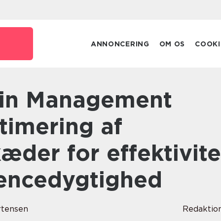
ANNONCERING
OM OS
COOKI
timering af
æder for effektivite
encedygtighed
rtensen
Redaktio