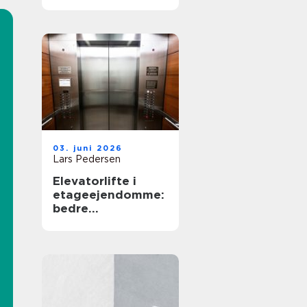
03. juni 2026
Lars Pedersen
Elevatorlifte i
etageejendomme:
bedre
tilgængelighed og
højere
ejendomsværdi