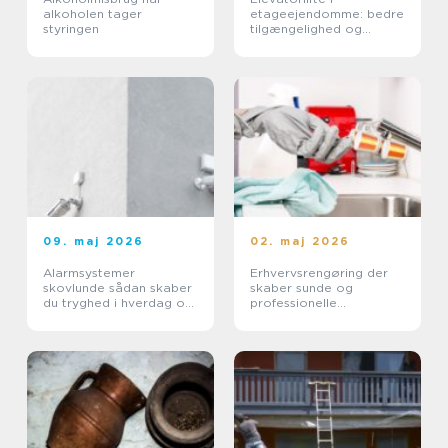
alkoholen tager
etageejendomme: bedre
styringen
tilgængelighed og
højere ejendomsværdi
09. maj 2026
02. maj 2026
Alarmsystemer
Erhvervsrengøring der
skovlunde sådan skaber
skaber sunde og
du tryghed i hverdag og
professionelle
erhverv
arbejdspladser