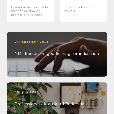
Opkøb af dødsbo sådan
Effektiv malerservice til
foregår en tryg og
erhverv
professionel proces
01. oktober 2025
NDT kurser: En god løsning for industrien
05. juli 2025
Professionel elektriker i Rudersdal