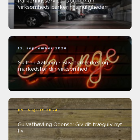
Parkeringsservice: Optimér din
virksomheds parkeringsmuligheder
12. september 2024
Skilte i Aalborg - Bliv bemærket og
markedsfør din virksomhed
09. august 2024
Gulvafhøvling Odense: Giv dit trægulv nyt
liv