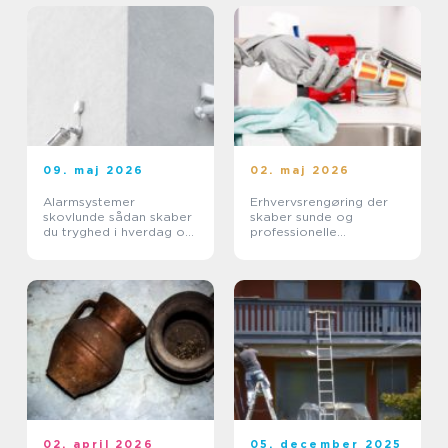
09. maj 2026
02. maj 2026
Alarmsystemer
Erhvervsrengøring der
skovlunde sådan skaber
skaber sunde og
du tryghed i hverdag og
professionelle
erhverv
arbejdspladser
02. april 2026
05. december 2025