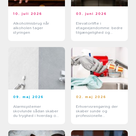
10. juli 2026
03. juni 2026
Alkoholmisbrug når
Elevatorlifte i
alkoholen tager
etageejendomme: bedre
styringen
tilgængelighed og
højere ejendomsværdi
09. maj 2026
02. maj 2026
Alarmsystemer
Erhvervsrengøring der
skovlunde sådan skaber
skaber sunde og
du tryghed i hverdag og
professionelle
erhverv
arbejdspladser