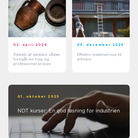
02. april 2026
05. december 2025
Opkøb af dødsbo sådan
Effektiv malerservice til
foregår en tryg og
erhverv
professionel proces
01. oktober 2025
NDT kurser: En god løsning for industrien