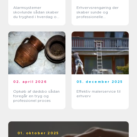
Alarmsystemer
Erhvervsrengøring der
skovlunde sådan skaber
skaber sunde og
du tryghed i hverdag og
professionelle
erhverv
arbejdspladser
02. april 2026
05. december 2025
Opkøb af dødsbo sådan
Effektiv malerservice til
foregår en tryg og
erhverv
professionel proces
01. oktober 2025