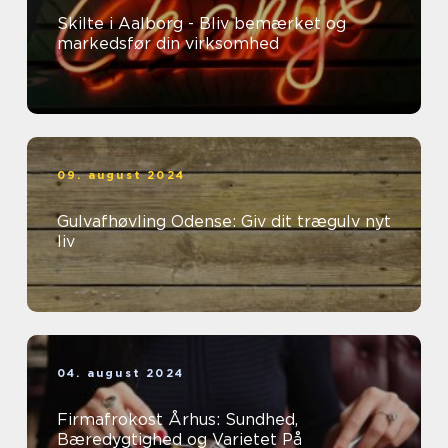
Skilte i Aalborg - Bliv bemærket og
markedsfør din virksomhed
09. august 2024
Gulvafhøvling Odense: Giv dit trægulv nyt
liv
04. august 2024
Firmafrokost Århus: Sundhed,
Bæredygtighed og Varietet På