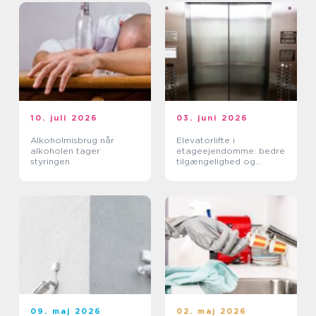
10. juli 2026
03. juni 2026
Alkoholmisbrug når
Elevatorlifte i
alkoholen tager
etageejendomme: bedre
styringen
tilgængelighed og
højere ejendomsværdi
09. maj 2026
02. maj 2026