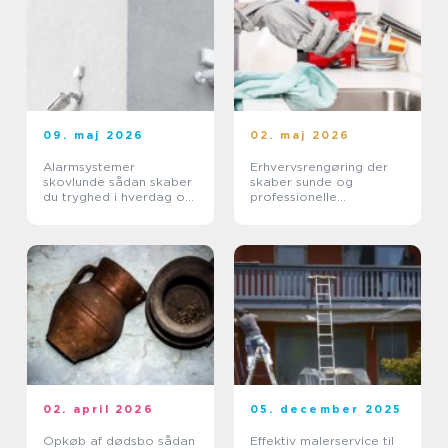
09. maj 2026
02. maj 2026
Alarmsystemer
Erhvervsrengøring der
skovlunde sådan skaber
skaber sunde og
du tryghed i hverdag og
professionelle
erhverv
arbejdspladser
02. april 2026
05. december 2025
Opkøb af dødsbo sådan
Effektiv malerservice til