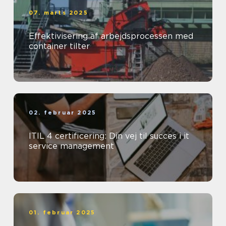
07. marts 2025
Effektivisering af arbejdsprocessen med
container tilter
02. februar 2025
ITIL 4 certificering: Din vej til succes i it
service management
01. februar 2025