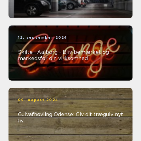
12. september 2024
Skilte i Aalborg - Bliv bemærket og
markedsfør din virksomhed
09. august 2024
Gulvafhøvling Odense: Giv dit trægulv nyt
liv