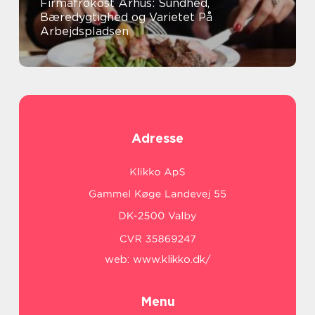
Firmafrokost Århus: Sundhed,
Bæredygtighed og Varietet På
Arbejdspladsen
Adresse
web:
www.klikko.dk/
Menu