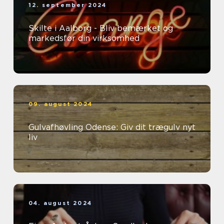
12. september 2024
Skilte i Aalborg - Bliv bemærket og
markedsfør din virksomhed
09. august 2024
Gulvafhøvling Odense: Giv dit trægulv nyt
liv
04. august 2024