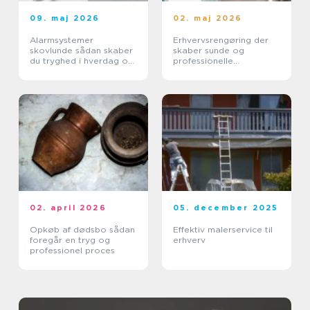
09. maj 2026
02. maj 2026
Alarmsystemer
Erhvervsrengøring der
skovlunde sådan skaber
skaber sunde og
du tryghed i hverdag og
professionelle
erhverv
arbejdspladser
02. april 2026
05. december 2025
Opkøb af dødsbo sådan
Effektiv malerservice til
foregår en tryg og
erhverv
professionel proces