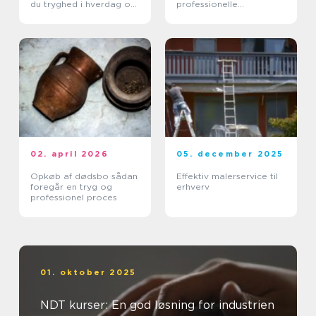
du tryghed i hverdag og
professionelle
erhverv
arbejdspladser
02. april 2026
05. december 2025
Opkøb af dødsbo sådan
Effektiv malerservice til
foregår en tryg og
erhverv
professionel proces
01. oktober 2025
NDT kurser: En god løsning for industrien