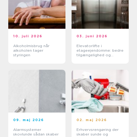
10. juli 2026
03. juni 2026
Alkoholmisbrug når
Elevatorlifte i
alkoholen tager
etageejendomme: bedre
styringen
tilgængelighed og
højere ejendomsværdi
09. maj 2026
02. maj 2026
Alarmsystemer
Erhvervsrengøring der
skovlunde sådan skaber
skaber sunde og