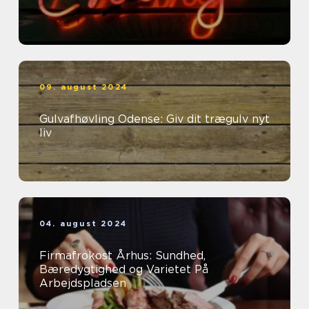
09. august 2024
Gulvafhøvling Odense: Giv dit trægulv nyt
liv
04. august 2024
Firmafrokost Århus: Sundhed,
Bæredygtighed og Varietet På
Arbejdspladsen