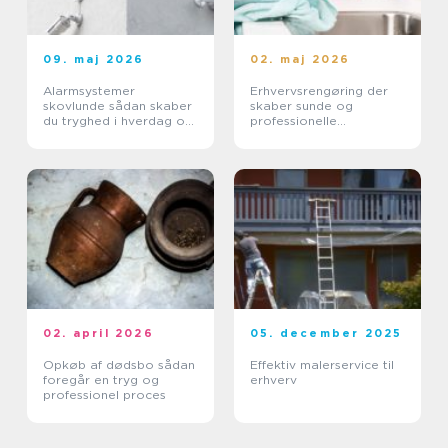
09. maj 2026
02. maj 2026
Alarmsystemer
Erhvervsrengøring der
skovlunde sådan skaber
skaber sunde og
du tryghed i hverdag og
professionelle
erhverv
arbejdspladser
02. april 2026
05. december 2025
Opkøb af dødsbo sådan
Effektiv malerservice til
foregår en tryg og
erhverv
professionel proces