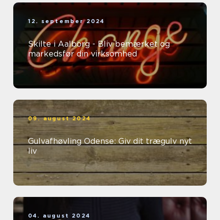
12. september 2024
Skilte i Aalborg - Bliv bemærket og
markedsfør din virksomhed
09. august 2024
Gulvafhøvling Odense: Giv dit trægulv nyt
liv
04. august 2024