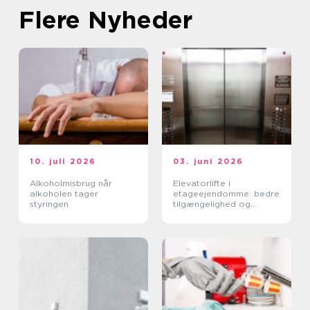
Flere Nyheder
10. juli 2026
03. juni 2026
Alkoholmisbrug når
Elevatorlifte i
alkoholen tager
etageejendomme: bedre
styringen
tilgængelighed og
højere ejendomsværdi