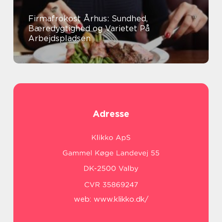
Firmafrokost Århus: Sundhed,
Bæredygtighed og Varietet På
Arbejdspladsen
Adresse
web:
www.klikko.dk/