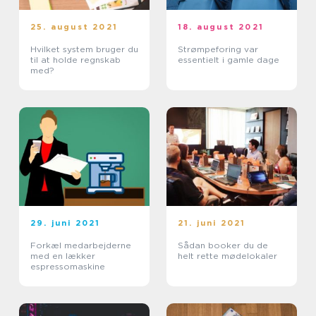
25. august 2021
18. august 2021
Hvilket system bruger du
Strømpeforing var
til at holde regnskab
essentielt i gamle dage
med?
29. juni 2021
21. juni 2021
Forkæl medarbejderne
Sådan booker du de
med en lækker
helt rette mødelokaler
espressomaskine