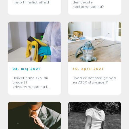
hjælp til farligt affald
den bedste
kontorrengøring?
04. maj 2021
30. april 2021
Hvilket firma skal du
Hvad er det særlige ved
bruge til
en ATEX støvsuger?
erhvervsrengøring i
Rudersdal?