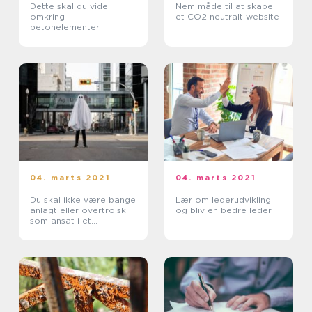
Dette skal du vide
Nem måde til at skabe
omkring
et CO2 neutralt website
betonelementer
04. marts 2021
04. marts 2021
Du skal ikke være bange
Lær om lederudvikling
anlagt eller overtroisk
og bliv en bedre leder
som ansat i et
vagtselskab