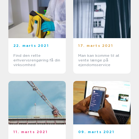
22. marts 2021
17. marts 2021
Find den rette
Man kan komme til at
erhvervsrengøring få din
vente længe på
virksomhed
ejendomsservice
11. marts 2021
09. marts 2021