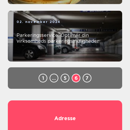
02. november 2024
Parkeringsservice: Optimér din
virksomheds parkeringsmuligheder
1
…
5
6
7
Adresse