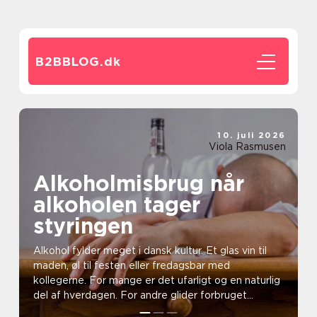
B2BBLOG.
dk
10. juli 2026
Viola Rasmusen
Alkoholmisbrug når
alkoholen tager
styringen
Alkohol fylder meget i dansk kultur. Et glas vin til
maden, øl til festen eller fredagsbar med
kollegerne. For mange er det ufarligt og en naturlig
del af hverdagen. For andre glider forbruget
langsom...