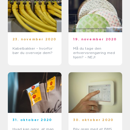
23. november 2020
19. november 2020
Kabelbakker – hvorfor
Må du tage den
bør du overveje dem?
erhvervsrengøring med
hjem? – NEJ!
31. oktober 2020
30. oktober 2020
Hvad kan gøre, at man
Bliv grøn med et BMS