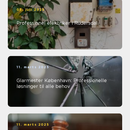
05. juli 2025
Professionel elektriker i Rudersdal
11. marts 2025
Glarmester København: Professionelle
løsninger til alle behov
11. marts 2025