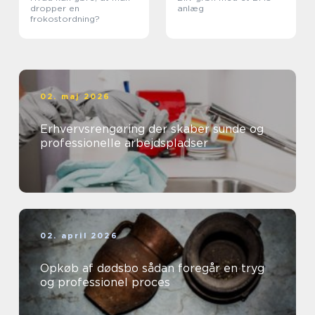
dropper en
anlæg
frokostordning?
02. maj 2026
Erhvervsrengøring der skaber sunde og
professionelle arbejdspladser
02. april 2026
Opkøb af dødsbo sådan foregår en tryg
og professionel proces