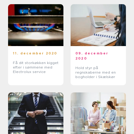
11. december 2020
09. december
2020
Få dit storkøkken kigget
efter i sømmene med
Hold styr på
Electrolux service
regnskaberne med en
bogholder i Skælskør